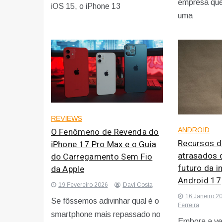
empresa que
iOS 15, o iPhone 13
uma
REVIEWS
O Fenômeno de Revenda do
ANDROID
Recursos d
iPhone 17 Pro Max e o Guia
atrasados 
do Carregamento Sem Fio
futuro da i
da Apple
Android 17
19 Fevereiro 2026
Davi Costa
16 Janeiro 2
Se fôssemos adivinhar qual é o
Ferreira
smartphone mais repassado no
Embora a ve