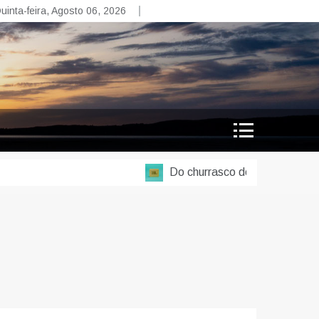
uinta-feira, Agosto 06, 2026
Do churrasco de lei à balada em