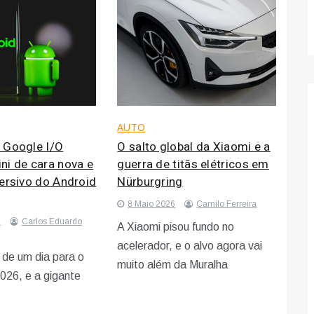
AUTO
 Google I/O
O salto global da Xiaomi e a
ni de cara nova e
guerra de titãs elétricos em
ersivo do Android
Nürburgring
8 Maio 2026
Camilo Ferreira
6
Carlos Eduardo
A Xiaomi pisou fundo no
acelerador, e o alvo agora vai
 de um dia para o
muito além da Muralha
026, e a gigante