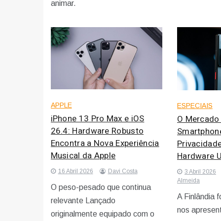
animar.
APPLE
ESPECIAIS
iPhone 13 Pro Max e iOS
O Mercado 
26.4: Hardware Robusto
Smartphone
Encontra a Nova Experiência
Privacidad
Musical da Apple
Hardware Ut
16 Abril 2026
Davi Costa
3 Abril 2026
Almeida
O peso-pesado que continua
A Finlândia 
relevante Lançado
nos apresent
originalmente equipado com o