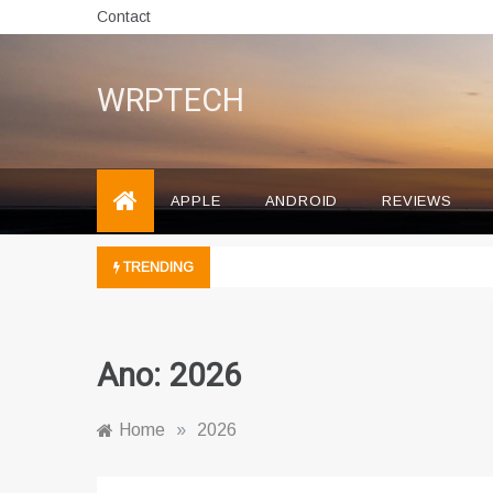
Skip
Contact
to
content
WRPTECH
APPLE
ANDROID
REVIEWS
TRENDING
Ano:
2026
Home
»
2026