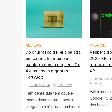
REVIEWS
ANDROID
Do churrasco de lei à balada
Véspera do
em casa: JBL atualiza
2026: Gemi
catálogo com a pequena Go
o futuro im
4 e as novas gigantes
XR
PartyBox
19 Maio 202
Almeida
17 Junho 2026
Davi Costa
Falta menos
Tem gente que tem aquele
Google I/O 2
magnetismo natural: basta
das buscas
chegar no rolê para o ambiente