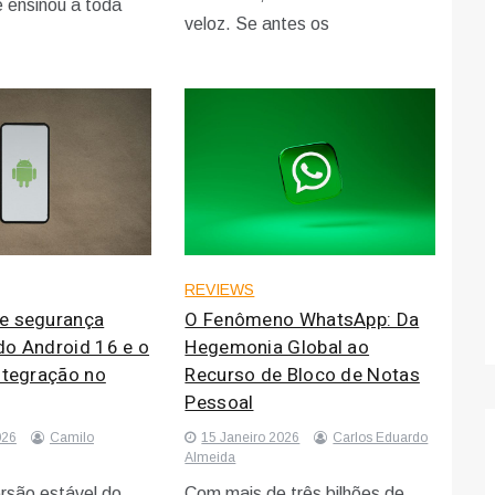
 ensinou a toda
veloz. Se antes os
REVIEWS
e segurança
O Fenômeno WhatsApp: Da
do Android 16 e o
Hegemonia Global ao
ntegração no
Recurso de Bloco de Notas
Pessoal
026
Camilo
15 Janeiro 2026
Carlos Eduardo
Almeida
rsão estável do
Com mais de três bilhões de