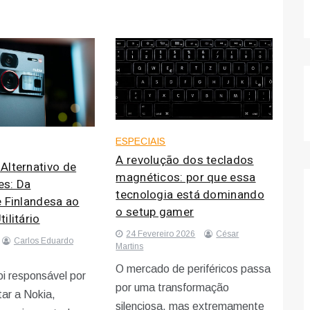
ESPECIAIS
A revolução dos teclados
Alternativo de
magnéticos: por que essa
s: Da
tecnologia está dominando
e Finlandesa ao
o setup gamer
ilitário
24 Fevereiro 2026
César
Carlos Eduardo
Martins
O mercado de periféricos passa
foi responsável por
por uma transformação
ar a Nokia,
silenciosa, mas extremamente