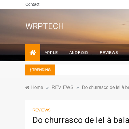
Skip
Contact
to
content
WRPTECH
APPLE
ANDROID
REVIEWS
TRENDING
Home
»
REVIEWS
»
Do churrasco de lei à 
REVIEWS
Do churrasco de lei à bal