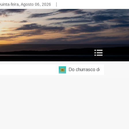
uinta-feira, Agosto 06, 2026
Do churrasco de lei à balada em 