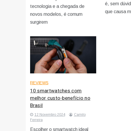
é, sem dúvi
tecnologia e a chegada de
que causa mu
novos modelos, é comum
surgirem
REVIEWS
10 smartwatches com
melhor custo-benefício no
Brasil
12 Novembro 2024
Camilo
Ferreira
Escolher o smartwatch ideal