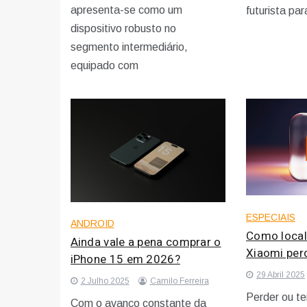
apresenta-se como um
futurista pa
dispositivo robusto no
segmento intermediário,
equipado com
ESPECIAIS
ANDROID
Como local
Ainda vale a pena comprar o
Xiaomi per
iPhone 15 em 2026?
29 Abril 2025
2 Julho 2025
Camilo Ferreira
Perder ou ter
Com o avanço constante da