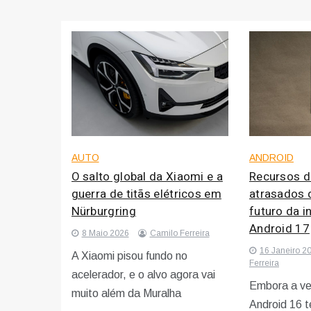
AUTO
ANDROID
O salto global da Xiaomi e a
Recursos d
guerra de titãs elétricos em
atrasados 
Nürburgring
futuro da i
Android 17
8 Maio 2026
Camilo Ferreira
16 Janeiro 2
A Xiaomi pisou fundo no
Ferreira
acelerador, e o alvo agora vai
Embora a ve
muito além da Muralha
Android 16 