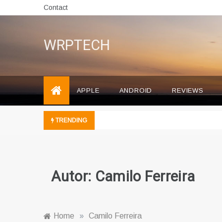
Skip
Contact
to
content
WRPTECH
APPLE
ANDROID
REVIEWS
TRENDING
Autor:
Camilo Ferreira
Home
»
Camilo Ferreira