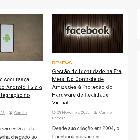
REVIEWS
Gestão de Identidade na Era
Meta: Do Controle de
e segurança
Amizades à Proteção do
do Android 16 e o
Hardware de Realidade
ntegração no
Virtual
28 Novembro 2025
Camilo
026
Camilo
Ferreira
Desde sua criação em 2004, o
rsão estável do
Facebook passou por
tenha chegado ao