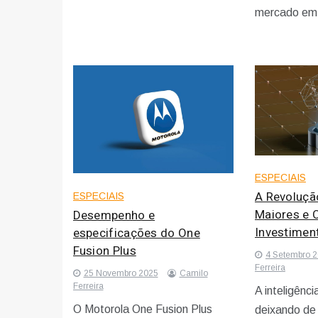
mercado em 
ESPECIAIS
A Revolução
ESPECIAIS
Maiores e 
Desempenho e
Investimen
especificações do One
Fusion Plus
4 Setembro 
Ferreira
25 Novembro 2025
Camilo
Ferreira
A inteligência
O Motorola One Fusion Plus
deixando de