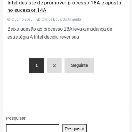
Intel desiste de promover processo 18A e aposta
no sucessor 14A
2 Julho 2025
Carlos Eduardo Almeida
Baixa adesão ao processo 18A leva a mudança de
estratégia A Intel decidiu rever sua
Paginação
1
2
Seguinte
dos
conteúdos
Pesquisar
Pesquisar