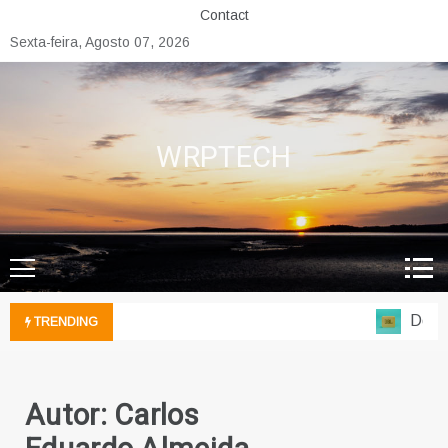
Skip
Contact
to
Sexta-feira, Agosto 07, 2026
content
WRPTECH
Do chur
TRENDING
Autor:
Carlos