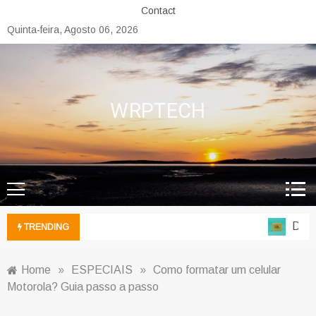
Skip
Contact
to
Quinta-feira, Agosto 06, 2026
content
WRPTECH
Do ch
TRENDING
Home
»
ESPECIAIS
»
Como formatar um celular
Motorola? Guia passo a passo